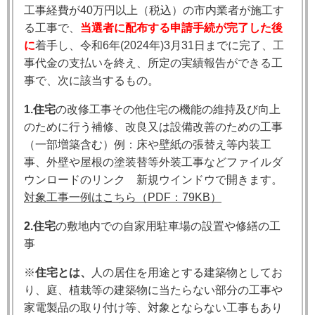
工事経費が40万円以上（税込）の市内業者が施工す
る工事で、
当選者に配布する申請手続が完了した後
に
着手し、令和6年(2024年)3月31日までに完了、工
事代金の支払いを終え、所定の実績報告ができる工
事で、次に該当するもの。
1.住宅
の改修工事その他住宅の機能の維持及び向上
のために行う補修、改良又は設備改善のための工事
（一部増築含む）例：床や壁紙の張替え等内装工
事、外壁や屋根の塗装替等外装工事などファイルダ
ウンロードのリンク 新規ウインドウで開きます。
対象工事一例はこちら（PDF：79KB）
2.住宅
の敷地内での自家用駐車場の設置や修繕の工
事
※
住宅とは、
人の居住を用途とする建築物としてお
り、庭、植栽等の建築物に当たらない部分の工事や
家電製品の取り付け等、対象とならない工事もあり