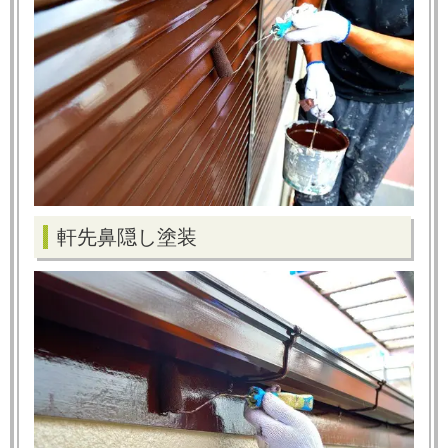
軒先鼻隠し塗装